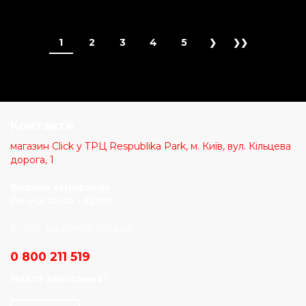
1
2
3
4
5
Kонтакти
магазин Click у ТРЦ Respublika Park, м. Київ, вул. Кільцева
дорога, 1
Видача замовлень
Пн-Нд 10:00 - 22:00
E-mail:
support@cobra.ua
0 800 211 519
Маєте запитання?