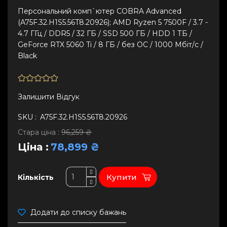
Персональний комп`ютер COBRA Advanced
(A75F.32.H1S5.56T8.20926); AMD Ryzen 5 7500F / 3.7 -
4.7 ГГц / DDR5 / 32 ГБ / SSD 500 ГБ / HDD 1 ТБ /
GeForce RTX 5060 Ti / 8 ГБ / без ОС / 1000 Мбіт/с /
Black
Залишити Вiдгук
SKU :
A75F.32.H1S5.56T8.20926
Стара ціна :
96,259 ₴
Ціна :
78,899 ₴
Купити
Кількість
Додати до списку бажань