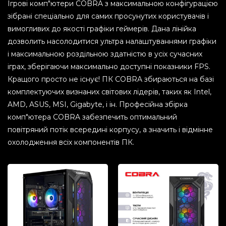
Ігрові комп"ютери COBRA з максимальною конфігурацією
зібрані спеціально для самих просунутих користувачів і
вимогливих до якості графіки геймерів. Дана лінійка
дозволить насолодитися ультра налаштуваннями графіки
і максимальною роздільною здатністю в усіх сучасних
іграх, зберігаючи максимально доступні показники FPS.
Кращого просто не існує! ПК COBRA збираються на базі
комплектуючих визнаних світових лідерів, таких як Intel,
AMD, ASUS, MSI, Gigabyte, і ін. Професійна збірка
комп"ютера COBRA забезпечить оптимальний
повітряний потік всередині корпусу, а значить і відмінне
охолодження всіх компонентів ПК.