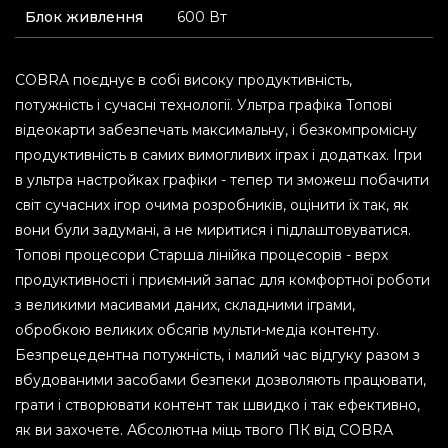
Блок живлення
600 Вт
COBRA поєднує в собі високу продуктивність,
потужність і сучасні технології. Ультра графіка Топові
відеокарти забезпечать максимальну, і безкомпромісну
продуктивність в самих вимогливих іграх і додатках. Ігри
в ультра настройках графіки - тепер ти зможеш побачити
світ сучасних ігор очима розробників, оцінити їх так, як
вони були задумані, а не миритися і підлаштовуватися.
Топові процесори Старша лінійка процесорів - верх
продуктивності і приємний запас для комфортної роботи
з великими масивами даних, складними іграми,
обробкою великих обсягів мульти-медіа контенту.
Безпрецедентна потужність, і малий час відгуку разом з
вбудованими засобами безпеки дозволяють працювати,
грати і створювати контент так швидко і так ефективно,
як ви захочете. Абсолютна міць твого ПК від COBRA