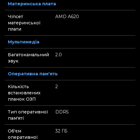
Материнська плата
Чіпсет
AMD A620
материнської
плати
Мультимедіа
Багатоканальний
2.0
звук
Оперативна пам'ять
Кількість
2
встановлених
планок ОЗП
Тип оперативної
DDR5
пам'яті
Об'єм
32 ГБ
оперативної