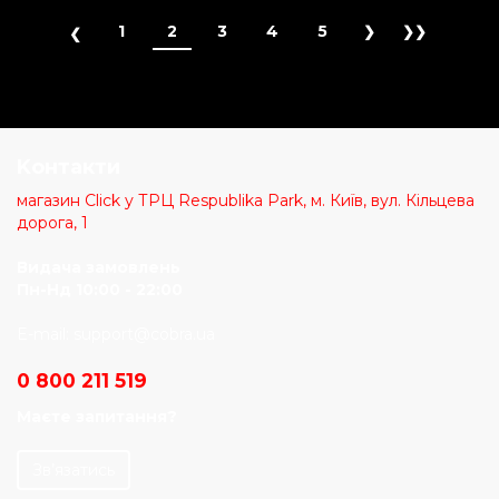
1
2
3
4
5
Kонтакти
магазин Click у ТРЦ Respublika Park, м. Київ, вул. Кільцева
дорога, 1
Видача замовлень
Пн-Нд 10:00 - 22:00
E-mail:
support@cobra.ua
0 800 211 519
Маєте запитання?
Зв’язатись