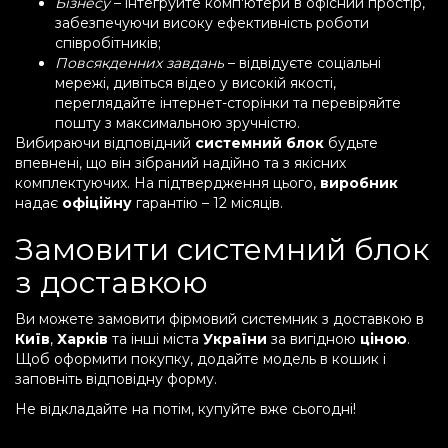
Бізнесу
– інтегруйте комп'ютери в офісний простір,
забезпечуючи високу ефективність роботи
співробітників;
Повсякденних завдань
– відвідуєте соціальні
мережі, дивіться відео у високій якості,
переглядайте інтернет-сторінки та перевіряйте
пошту з максимальною зручністю.
Вибираючи відповідний
системний блок
будьте
впевнені, що він зібраний надійно та з якісних
комплектуючих. На підтвердження цього,
виробник
надає
офіційну
гарантію – 12 місяців.
Замовити системний блок
з доставкою
Ви можете замовити фірмовий системник з доставкою в
Київ
,
Харків
та інші міста
України
за вигідною
ціною
.
Щоб оформити покупку, додайте модель в кошик і
заповніть відповідну форму.
Не відкладайте на потім, купуйте вже сьогодні!