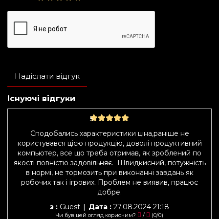
Надіслати відгук
Існуючі відгуки
5
Сподобались характеристики ціна,раніше не
користувався цією продукцію, доволі продуктивний
компьютер, все що треба отримав, як зроблений по
якості повністю задовільняє. Швидкисний, потужність
в нормі, не тормозить при виконанні завдань як
робочих так і ігрових. Проблем не виявив, працює
добре.
з :
Guest
|
Дата :
27.08.2024 21:18
Чи був цей огляд корисним?
/
(
0
/
0
)