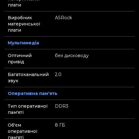
плати
Виробник
АSRock
материнської
плати
Мультимедіа
Оптичний
без дисководу
привід
Багатоканальний
2.0
звук
Оперативна пам'ять
Тип оперативної
DDR3
пам'яті
Об'єм
8 ГБ
оперативної
пам'яті