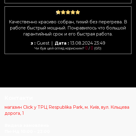
5
Качественно красиво собран, тихий без перегрева. В
работе быстрый мощный. Понравилось что большой
гарантийный срок и его быстрая работа.
з :
Guest
|
Дата :
13.08.2024 23:49
Чи був цей огляд корисним?
/
(
0
/
0
)
Kонтакти
магазин Click у ТРЦ Respublika Park, м. Київ, вул. Кільцева
дорога, 1
Видача замовлень
Пн-Нд 10:00 - 22:00