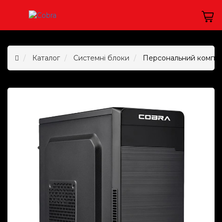
Каталог
Системні блоки
Персональний комп`ют