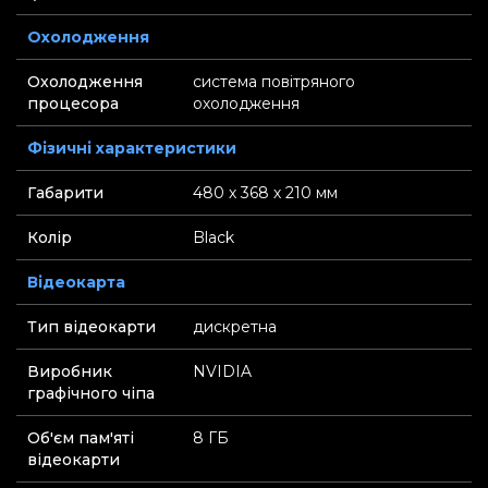
Охолодження
Охолодження
система повітряного
процесора
охолодження
Фізичні характеристики
Габарити
480 х 368 х 210 мм
Колір
Black
Відеокарта
Тип відеокарти
дискретна
Виробник
NVIDIA
графічного чіпа
Об'єм пам'яті
8 ГБ
відеокарти