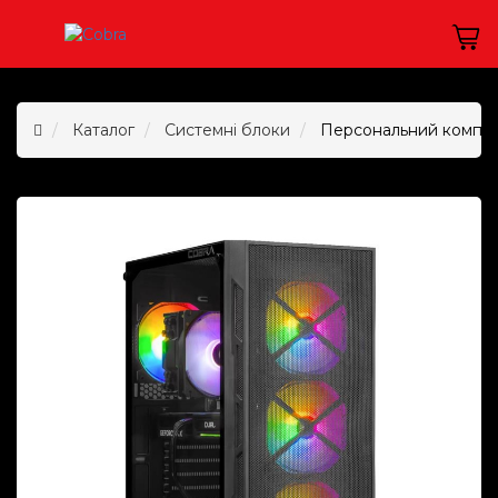
Каталог
Системні блоки
Персональний комп`ю