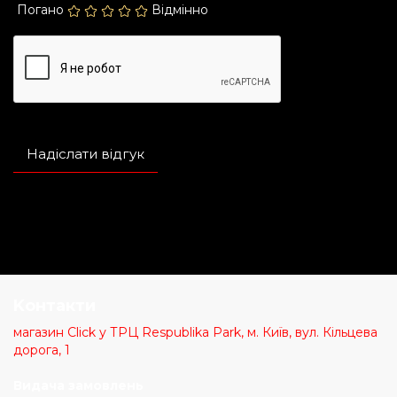
Погано
Відмінно
Надіслати відгук
Kонтакти
магазин Click у ТРЦ Respublika Park, м. Київ, вул. Кільцева
дорога, 1
Видача замовлень