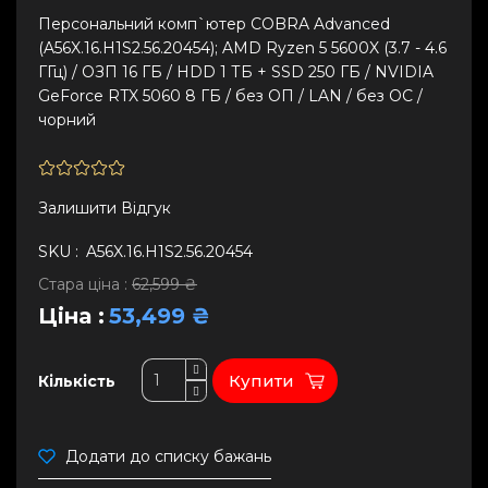
Персональний комп`ютер COBRA Advanced
(A56X.16.H1S2.56.20454); AMD Ryzen 5 5600X (3.7 - 4.6
ГГц) / ОЗП 16 ГБ / HDD 1 ТБ + SSD 250 ГБ / NVIDIA
GeForce RTX 5060 8 ГБ / без ОП / LAN / без ОС /
чорний
Залишити Вiдгук
SKU :
A56X.16.H1S2.56.20454
Стара ціна :
62,599 ₴
Ціна :
53,499 ₴
Купити
Кількість
Додати до списку бажань