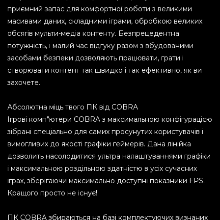
приємний запас для комфортної роботи з великими
масивами даних, складними іграми, обробкою великих
обсягів мульти-медіа контенту. Безпрецедентна
потужність, і малий час відгуку разом з вбудованими
засобами безпеки дозволяють працювати, грати і
створювати контент так швидко і так ефективно, як ви
захочете.
Абсолютна міць твого ПК від COBRA
Ігрові комп"ютери COBRA з максимальною конфігурацією
зібрані спеціально для самих просунутих користувачів і
вимогливих до якості графіки геймерів. Дана лінійка
дозволить насолодитися ультра налаштуваннями графіки
і максимальною роздільною здатністю в усіх сучасних
іграх, зберігаючи максимально доступні показники FPS.
Кращого просто не існує!
ПК COBRA збираються на базі комплектуючих визнаних