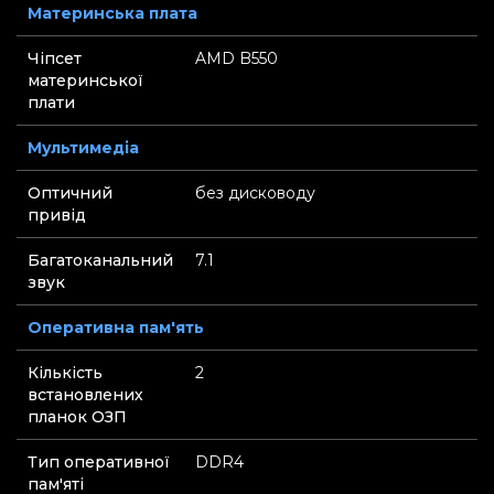
Материнська плата
Чіпсет
AMD B550
материнської
плати
Мультимедіа
Оптичний
без дисководу
привід
Багатоканальний
7.1
звук
Оперативна пам'ять
Кількість
2
встановлених
планок ОЗП
Тип оперативної
DDR4
пам'яті