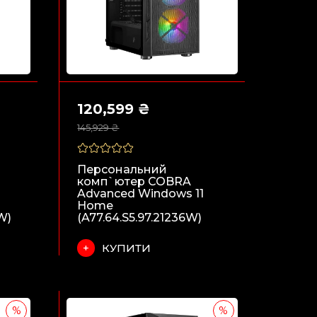
120,599 ₴
145,929 ₴
Персональний
комп`ютер COBRA
Advanced Windows 11
Home
W)
(A77.64.S5.97.21236W)
КУПИТИ