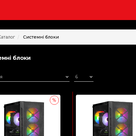
Каталог
Системні блоки
емні блоки