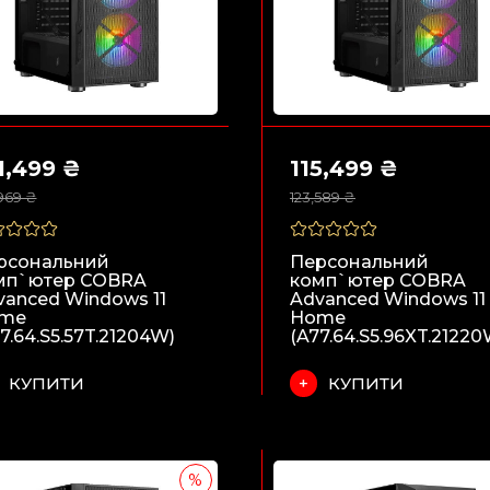
1,499 ₴
115,499 ₴
969 ₴
123,589 ₴
рсональний
Персональний
мп`ютер COBRA
комп`ютер COBRA
vanced Windows 11
Advanced Windows 11
me
Home
7.64.S5.57T.21204W)
(A77.64.S5.96XT.21220
КУПИТИ
КУПИТИ