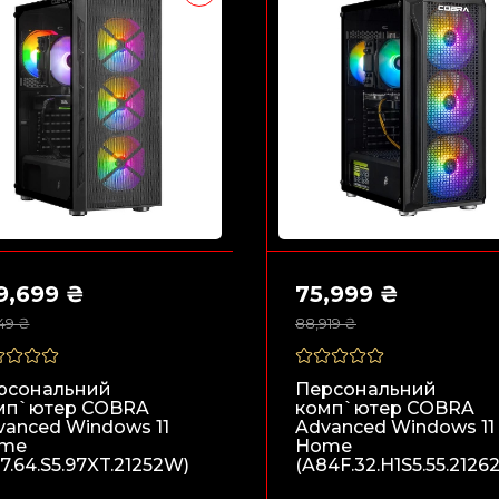
9,699 ₴
75,999 ₴
749 ₴
88,919 ₴
рсональний
Персональний
мп`ютер COBRA
комп`ютер COBRA
vanced Windows 11
Advanced Windows 11
me
Home
7.64.S5.97XT.21252W)
(A84F.32.H1S5.55.2126