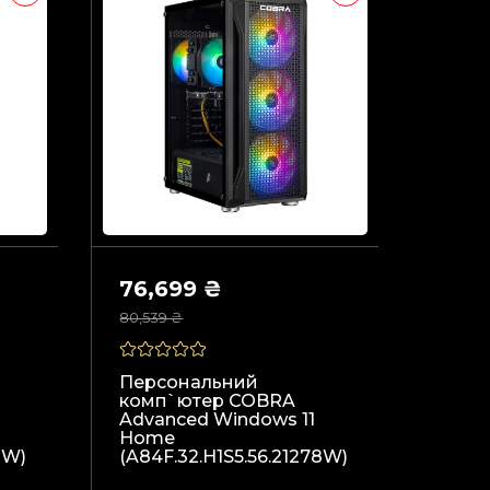
76,699 ₴
80,539 ₴
Персональний
комп`ютер COBRA
Advanced Windows 11
Home
2W)
(A84F.32.H1S5.56.21278W)