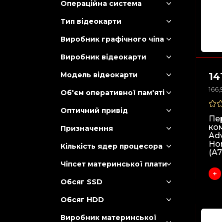
Операційна система
Тип відеокарти
Виробник графічного чіпа
Виробник відеокарти
Модель відеокарти
14
166,
Об'єм оперативної пам'яті
Оптичний привід
Пе
ко
Призначення
Ad
Ho
Кількість ядер процесора
(A7
Чіпсет материнської плати
Обсяг SSD
Обсяг HDD
Виробник материнської