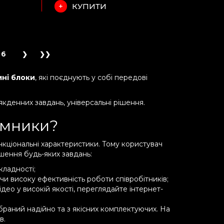
КУПИТИ
6
ні блоки
, які поєднують у собі передові
якденних завдань, універсальні рішення.
емники?
ункціональні характеристики. Тому користувач
шення будь-яких завдань:
кладності;
чи високу ефективність роботи співробітників;
відео у високій якості, переглядайте інтернет-
ібраний надійно та з якісних комплектуючих. На
в.