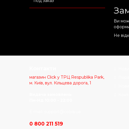
под заказ
Зам
Ви мож
оформи
Не відк
Kонтакти
Нови
магазин Click у ТРЦ Respublika Park,
Порі
м. Київ, вул. Кільцева дорога, 1
Нови
Видача замовлень
Конт
Пн-Нд 10:00 - 22:00
E-mail:
support@cobra.ua
0 800 211 519