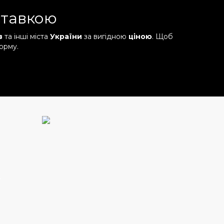
ставкою
в
та інші міста
України
за вигідною
ціною
. Щоб
орму.
у