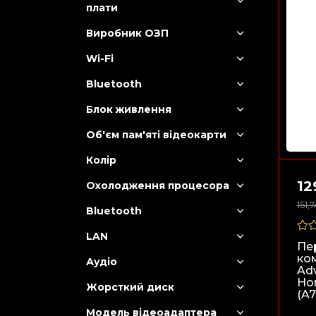
плати
Виробник ОЗП
Wi-Fi
Bluetooth
Блок живлення
Об'єм пам'яті відеокарти
Колір
12
Охолодження процесора
151,
Bluetooth
LAN
Пе
ко
Аудіо
Ad
Ho
Жорсткий диск
(A7
Модель відеоадаптера