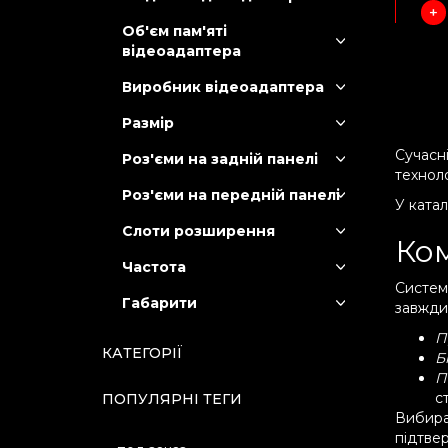
Об'єм пам'яті
відеоадаптера
Виробник відеоадаптера
Размір
Сучасні
Роз'єми на задній панелі
техноло
Роз'єми на передній панелі
У катал
Слоти розширення
Ком
Частота
Системн
Габарити
завжд
П
КАТЕГОРІЇ
Б
П
с
ПОПУЛЯРНІ ТЕГИ
Вибира
підтве