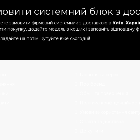
овити системний блок з до
ете замовити фірмовий системник з доставкою в
Київ
,
Харкі
ти покупку, додайте модель в кошик і заповніть відповідну ф
ладайте на потім, купуйте вже сьогодні!
ни
Гарантія та сервіс
вняння
Про бренд
нки
Обмін та повернення
акти
Політика конфіденційності
Умови використання сайт
Оплата та доставка
Де купити