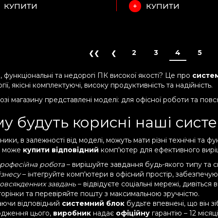
КУПИТИ
КУПИТИ
2
3
4
5
, функціональні та недорогі ПК високої якості? Це про
систем
гії, якісні комплектуючі, високу продуктивність та надійність.
озі магазину представлені моделі: для офісної роботи та повс
у будуть корисні наші сист
ики, в залежності від моделі, можуть мати різні технічні та ф
и може
купити відповідний
комп'ютер для ефективного вирі
рофесійна робота
– вирішуйте завдання будь-якого типу та с
ізнесу
– інтегруйте комп'ютери в офісний простір, забезпечую
овсякденних завдань
– відвідуєте соціальні мережі, дивіться 
торінки та перевіряйте пошту з максимальною зручністю.
ючи відповідний
системний блок
будьте впевнені, що він з
рдження цього,
виробник
надає
офіційну
гарантію – 12 місяці