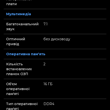
плати
Мультимедіа
Багатоканальний
7.1
звук
Оптичний
без дисководу
привід
Оперативна пам'ять
Кількість
2
встановлених
планок ОЗП
Об'єм
16 ГБ
оперативної
пам'яті
Тип оперативної
DDR4
пам'яті