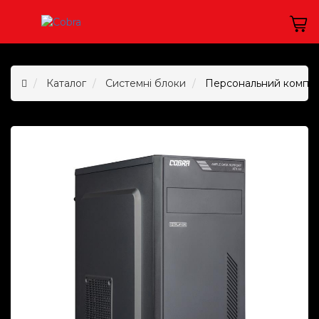
Каталог
Системні блоки
Персональний комп`ют