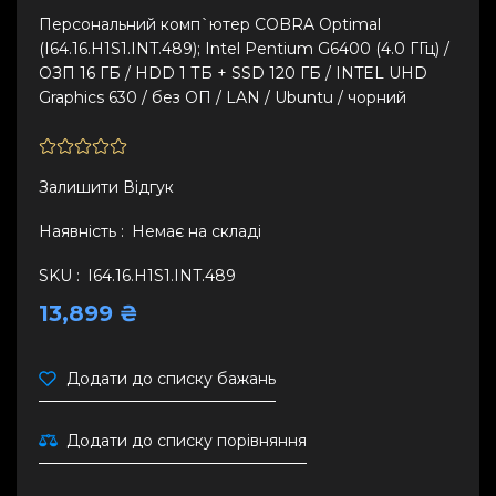
Персональний комп`ютер COBRA Optimal
(I64.16.H1S1.INT.489); Intel Pentium G6400 (4.0 ГГц) /
ОЗП 16 ГБ / HDD 1 ТБ + SSD 120 ГБ / INTEL UHD
Graphics 630 / без ОП / LAN / Ubuntu / чорний
Залишити Вiдгук
Наявність :
Немає на складі
SKU :
I64.16.H1S1.INT.489
13,899 ₴
Додати до списку бажань
Додати до списку порівняння