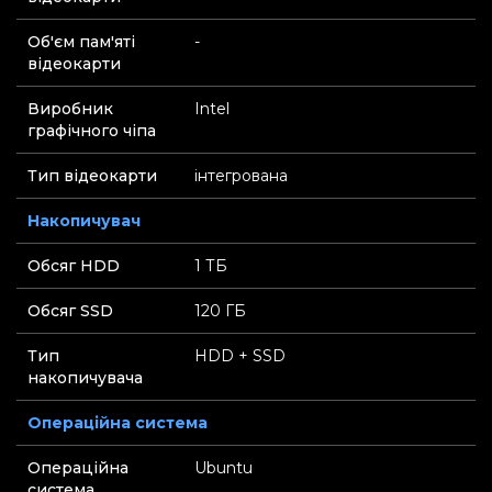
Об'єм пам'яті
-
відеокарти
Виробник
Intel
графічного чіпа
Тип відеокарти
інтегрована
Накопичувач
Обсяг HDD
1 ТБ
Обсяг SSD
120 ГБ
Тип
HDD + SSD
накопичувача
Операційна система
Операційна
Ubuntu
система