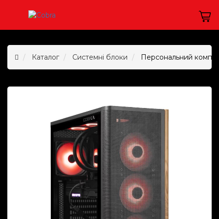
Каталог
Системні блоки
Персональний комп`ю