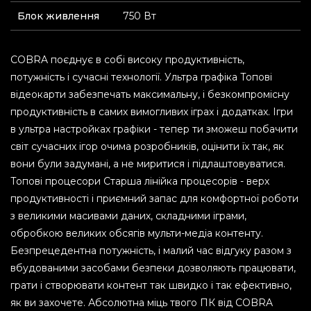
Блок живлення
750 Вт
COBRA поєднує в собі високу продуктивність,
потужність і сучасні технології. Ультра графіка Топові
відеокарти забезпечать максимальну, і безкомпромісну
продуктивність в самих вимогливих іграх і додатках. Ігри
в ультра настройках графіки - тепер ти зможеш побачити
світ сучасних ігор очима розробників, оцінити їх так, як
вони були задумані, а не миритися і підлаштовуватися.
Топові процесори Старша лінійка процесорів - верх
продуктивності і приємний запас для комфортної роботи
з великими масивами даних, складними іграми,
обробкою великих обсягів мульти-медіа контенту.
Безпрецедентна потужність, і малий час відгуку разом з
вбудованими засобами безпеки дозволяють працювати,
грати і створювати контент так швидко і так ефективно,
як ви захочете. Абсолютна міць твого ПК від COBRA