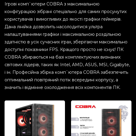
Ігрові комп`ютери COBRA з максимальною
конфігурацією зібрані спеціально для самих просунутих
користувачів і вимогливих до якості графіки геймерів.
Дана лінійка дозволить насолодитися ультра
налаштуваннями графіки і максимальною роздільною
здатністю в усіх сучасних іграх, зберігаючи максимально
доступні показники FPS. Кращого просто не існує! ПК
COBRA збираються на базі комплектуючих визнаних
світових лідерів, таких як Intel, AMD, ASUS, MSI, Gigabyte,
і ін. Професійна збірка комп`ютера COBRA забезпечить
оптимальний повітряний потік всередині корпусу, а
значить і відмінне охолодження всіх компонентів ПК.