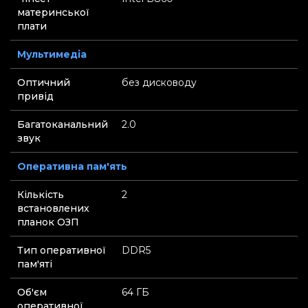
материнської
плати
Мультимедіа
Оптичний
без дисководу
привід
Багатоканальний
2.0
звук
Оперативна пам'ять
Кількість
2
встановлених
планок ОЗП
Тип оперативної
DDR5
пам'яті
Об'єм
64 ГБ
оперативної