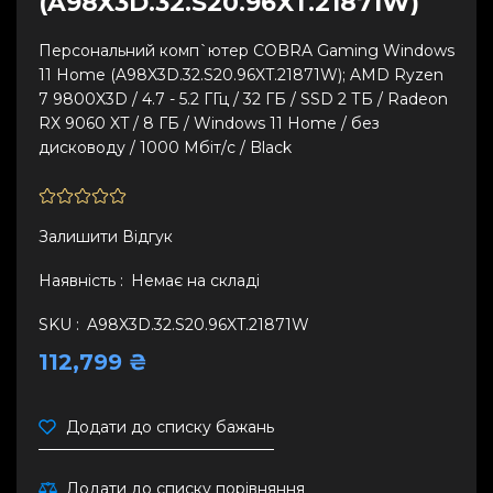
(A98X3D.32.S20.96XT.21871W)
Персональний комп`ютер COBRA Gaming Windows
11 Home (A98X3D.32.S20.96XT.21871W); AMD Ryzen
7 9800X3D / 4.7 - 5.2 ГГц / 32 ГБ / SSD 2 ТБ / Radeon
RX 9060 XT / 8 ГБ / Windows 11 Home / без
дисководу / 1000 Мбіт/с / Black
Залишити Вiдгук
Наявність :
Немає на складі
SKU :
A98X3D.32.S20.96XT.21871W
112,799 ₴
Додати до списку бажань
Додати до списку порівняння