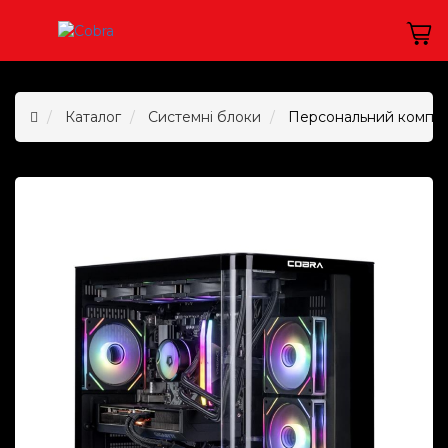
Каталог
Системні блоки
Персональний комп`ю