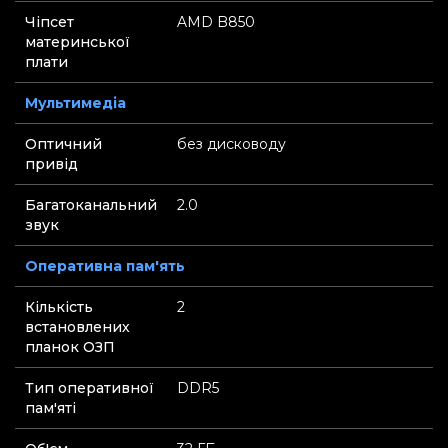
Чіпсет
AMD B850
материнської
плати
Мультимедіа
Оптичний
без дисководу
привід
Багатоканальний
2.0
звук
Оперативна пам'ять
Кількість
2
встановлених
планок ОЗП
Тип оперативної
DDR5
пам'яті