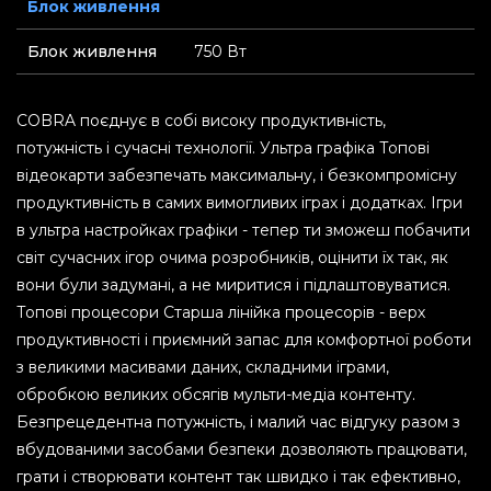
Блок живлення
Блок живлення
750 Вт
COBRA поєднує в собі високу продуктивність,
потужність і сучасні технології. Ультра графіка Топові
відеокарти забезпечать максимальну, і безкомпромісну
продуктивність в самих вимогливих іграх і додатках. Ігри
в ультра настройках графіки - тепер ти зможеш побачити
світ сучасних ігор очима розробників, оцінити їх так, як
вони були задумані, а не миритися і підлаштовуватися.
Топові процесори Старша лінійка процесорів - верх
продуктивності і приємний запас для комфортної роботи
з великими масивами даних, складними іграми,
обробкою великих обсягів мульти-медіа контенту.
Безпрецедентна потужність, і малий час відгуку разом з
вбудованими засобами безпеки дозволяють працювати,
грати і створювати контент так швидко і так ефективно,