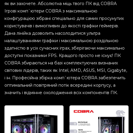
як ви захочете. Абсолютна міць твого ПК від COBRA
Ігрові комп`ютери COBRA з максимальною
конфігурацією зібрані спеціально для самих просунутих
користувачів і вимогливих до якості графіки геймерів.
Дана лінійка дозволить насолодитися ультра
налаштуваннями графіки і максимальною роздільною
здатністю в усіх сучасних іграх, зберігаючи максимально
доступні показники FPS. Кращого просто не існує! ПК
COBRA збираються на базі комплектуючих визнаних
світових лідерів, таких як Intel, AMD, ASUS, MSI, Gigabyte,
і ін. Професійна збірка комп`ютера COBRA забезпечить
оптимальний повітряний потік всередині корпусу, а
значить і відмінне охолодження всіх компонентів ПК.