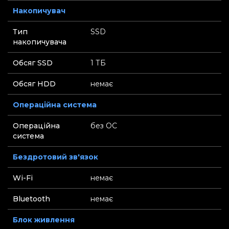
Накопичувач
Тип
SSD
накопичувача
Обсяг SSD
1 ТБ
Обсяг HDD
немає
Операційна система
Операційна
без ОС
система
Бездротовий зв'язок
Wi-Fi
немає
Bluetooth
немає
Блок живлення