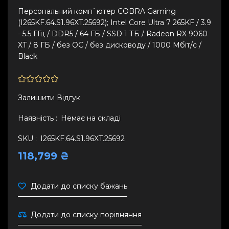
Персональний комп`ютер COBRA Gaming
(I265KF.64.S1.96XT.25692); Intel Core Ultra 7 265KF / 3.9
- 5.5 ГГц / DDR5 / 64 ГБ / SSD 1 ТБ / Radeon RX 9060
XT / 8 ГБ / без ОС / без дисководу / 1000 Мбіт/с /
Black
Залишити Вiдгук
Наявність :
Немає на складі
SKU :
I265KF.64.S1.96XT.25692
118,799 ₴
Додати до списку бажань
Додати до списку порівняння