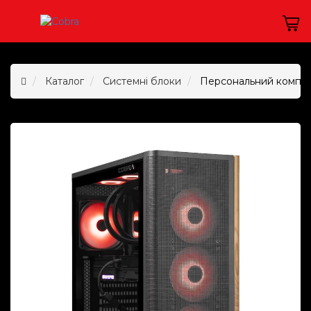
Каталог
Системні блоки
Персональний комп`ют