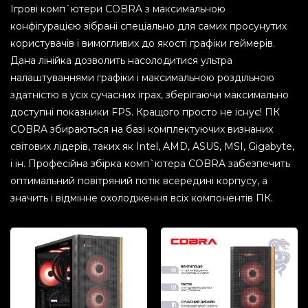
Ігрові комп`ютери COBRA з максимальною
конфігурацією зібрані спеціально для самих просунутих
користувачів і вимогливих до якості графіки геймерів.
Дана лінійка дозволить насолодитися ультра
налаштуваннями графіки і максимальною роздільною
здатністю в усіх сучасних іграх, зберігаючи максимально
доступні показники FPS. Кращого просто не існує! ПК
COBRA збираються на базі комплектуючих визнаних
світових лідерів, таких як Intel, AMD, ASUS, MSI, Gigabyte,
і ін. Професійна збірка комп`ютера COBRA забезпечить
оптимальний повітряний потік всередині корпусу, а
значить і відмінне охолодження всіх компонентів ПК.