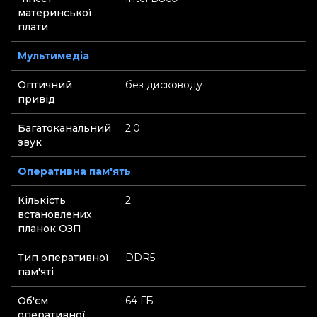
материнської
плати
Мультимедіа
Оптичний
без дисководу
привід
Багатоканальний
2.0
звук
Оперативна пам'ять
Кількість
2
встановлених
планок ОЗП
Тип оперативної
DDR5
пам'яті
Об'єм
64 ГБ
оперативної