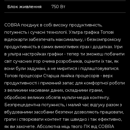
Блок живлення
750 Вт
COBRA поєднує в собі високу продуктивність,
потужність і сучасні технології. Ультра графіка Топові
відеокарти забезпечать максимальну, і безкомпромісну
продуктивність в самих вимогливих іграх і додатках. Ігри
в ультра настройках графіки - тепер ти зможеш побачити
світ сучасних ігор очима розробників, оцінити їх так, як
вони були задумані, а не миритися і підлаштовуватися.
Топові процесори Старша лінійка процесорів - верх
продуктивності і приємний запас для комфортної роботи
з великими масивами даних, складними іграми,
обробкою великих обсягів мульти-медіа контенту.
Безпрецедентна потужність, і малий час відгуку разом з
вбудованими засобами безпеки дозволяють працювати,
грати і створювати контент так швидко і так ефективно,
як ви захочете. Абсолютна міць твого ПК від COBRA