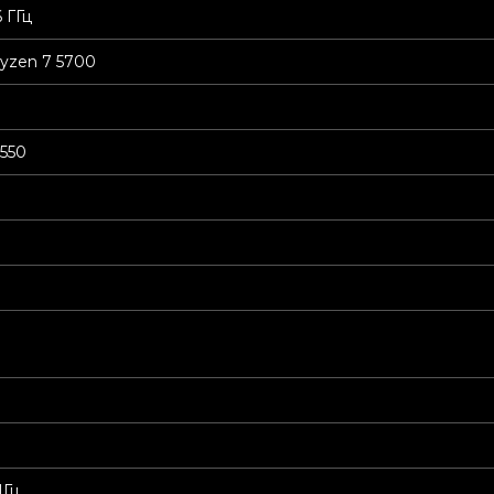
6 ГГц
yzen 7 5700
550
МГц