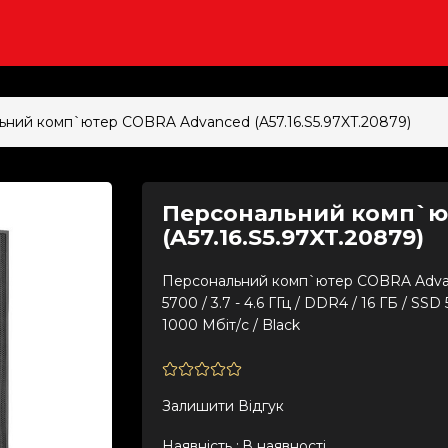
ний комп`ютер COBRA Advanced (A57.16.S5.97XT.20879)
Персональний комп`ю
(A57.16.S5.97XT.20879)
Персональний комп`ютер COBRA Advanc
5700 / 3.7 - 4.6 ГГц / DDR4 / 16 ГБ / SS
1000 Мбіт/с / Black
Залишити Вiдгук
Наявність :
В наявності