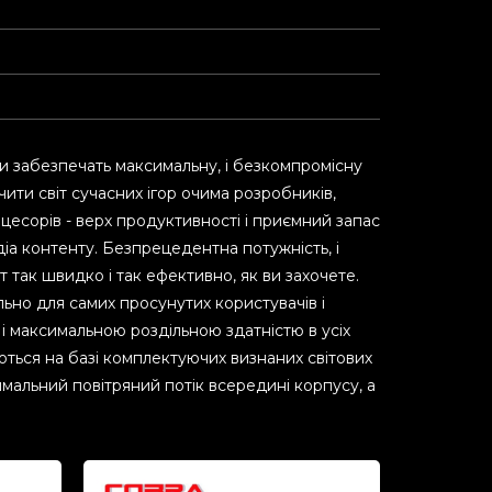
рти забезпечать максимальну, і безкомпромісну
чити світ сучасних ігор очима розробників,
оцесорів - верх продуктивності і приємний запас
іа контенту. Безпрецедентна потужність, і
так швидко і так ефективно, як ви захочете.
ьно для самих просунутих користувачів і
 і максимальною роздільною здатністю в усіх
ться на базі комплектуючих визнаних світових
тимальний повітряний потік всередині корпусу, а