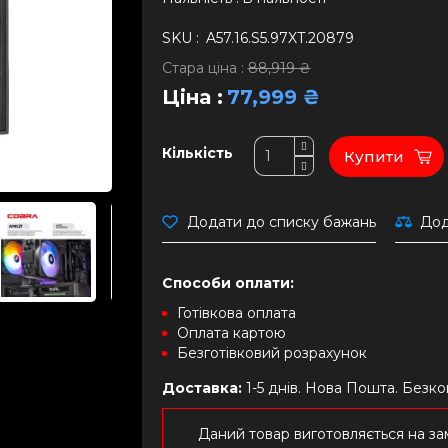
SKU :
A57.16.S5.97XT.20879
Стара ціна :
88,919 ₴
Ціна :
77,999 ₴
Кількість
Купити
Додати до списку бажань
Дод
Способи оплати:
Готівкова оплата
Оплата картою
Безготівковий розрахунок
Доставка:
1-5 днів. Нова Пошта. Безк
Даний товар виготовляється на зам