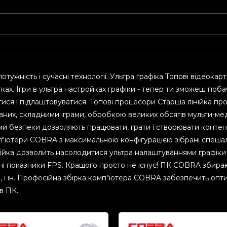
тужність і сучасні технології. Ультра графіка Топові відеока
тках. Ігри в ультра настройках графіки - тепер ти зможеш поба
ритися і підлаштовуватися. Топові процесори Старша лінійка пр
них, складними іграми, обробкою великих обсягів мульти-мед
и безпеки дозволяють працювати, грати і створювати контент 
п"ютери COBRA з максимальною конфігурацією зібрані спеціал
інійка дозволить насолодитися ультра налаштуваннями графіки
пні показники FPS. Кращого просто не існує! ПК COBRA збираю
yte, і ін. Професійна збірка комп"ютера COBRA забезпечить оп
в ПК.