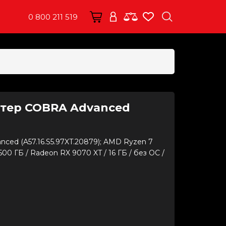
0 800 211 519
тер COBRA Advanced
ed (A57.16.S5.97XT.20879); AMD Ryzen 7
D 500 ГБ / Radeon RX 9070 XT / 16 ГБ / без ОС /