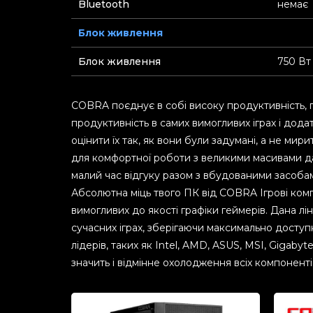
Bluetooth
немає
Блок живлення
Блок живлення
750 Вт
COBRA поєднує в собі високу продуктивність, по
продуктивність в самих вимогливих іграх і дода
оцінити їх так, як вони були задумані, а не ми
для комфортної роботи з великими масивами да
малий час відгуку разом з вбудованими засобам
Абсолютна міць твого ПК від COBRA Ігрові ком
вимогливих до якості графіки геймерів. Дана л
сучасних іграх, зберігаючи максимально досту
лідерів, таких як Intel, AMD, ASUS, MSI, Gigab
значить і відмінне охолодження всіх компоненті