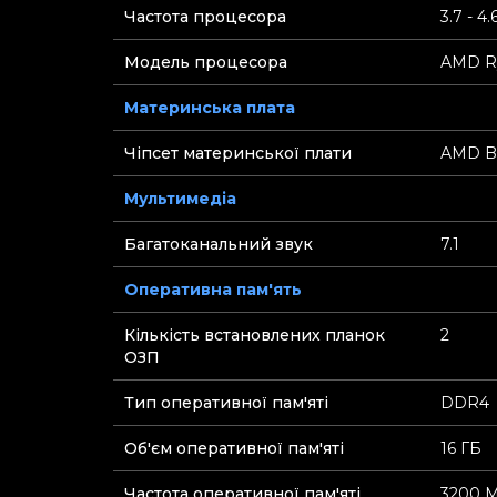
Частота процесора
3.7 - 4.
Модель процесора
AMD R
Материнська плата
Чіпсет материнської плати
AMD B
Мультимедіа
Багатоканальний звук
7.1
Оперативна пам'ять
Кількість встановлених планок
2
ОЗП
Тип оперативної пам'яті
DDR4
Об'єм оперативної пам'яті
16 ГБ
Частота оперативної пам'яті
3200 