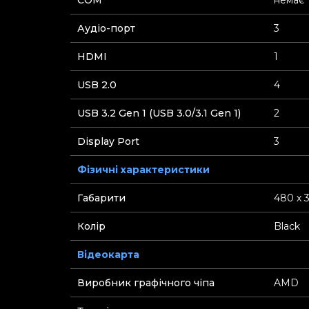
СOM
немає
Аудіо-порт
3
HDMI
1
USB 2.0
4
USB 3.2 Gen 1 (USB 3.0/3.1 Gen 1)
2
Display Port
3
Фізичні характеристики
Габарити
480 х 
Колір
Black
Відеокарта
Виробник графічного чіпа
AMD