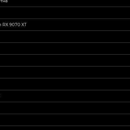
етна
 RX 9070 XT
С