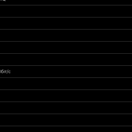
біт/с