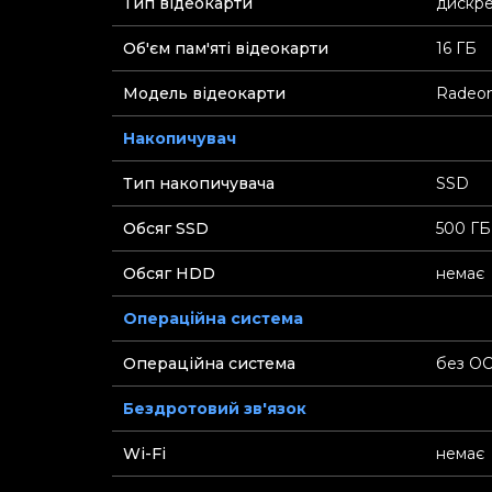
Тип відеокарти
дискр
Об'єм пам'яті відеокарти
16 ГБ
Модель відеокарти
Radeon
Накопичувач
Тип накопичувача
SSD
Обсяг SSD
500 ГБ
Обсяг HDD
немає
Операційна система
Операційна система
без О
Бездротовий зв'язок
Wi-Fi
немає