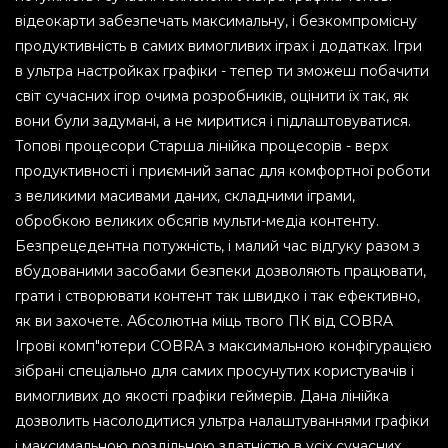
відеокарти забезпечать максимальну, і безкомпромісну
продуктивність в самих вимогливих іграх і додатках. Ігри
в ультра настройках графіки - тепер ти зможеш побачити
світ сучасних ігор очима розробників, оцінити їх так, як
вони були задумані, а не миритися і підлаштовуватися.
Топові процесори Старша лінійка процесорів - верх
продуктивності і приємний запас для комфортної роботи
з великими масивами даних, складними іграми,
обробкою великих обсягів мульти-медіа контенту.
Безпрецедентна потужність, і малий час відгуку разом з
вбудованими засобами безпеки дозволяють працювати,
грати і створювати контент так швидко і так ефективно,
як ви захочете. Абсолютна міць твого ПК від COBRA
Ігрові комп"ютери COBRA з максимальною конфігурацією
зібрані спеціально для самих просунутих користувачів і
вимогливих до якості графіки геймерів. Дана лінійка
дозволить насолодитися ультра налаштуваннями графіки
і максимальною роздільною здатністю в усіх сучасних