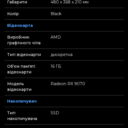
Габарити
480 х 368 х 210 мм
Колір
Black
Відеокарта
Виробник
AMD
графічного чіпа
Тип відеокарти
дискретна
Об'єм пам'яті
16 ГБ
відеокарти
Модель
Radeon RX 9070
відеокарти
Накопичувач
Тип
SSD
накопичувача