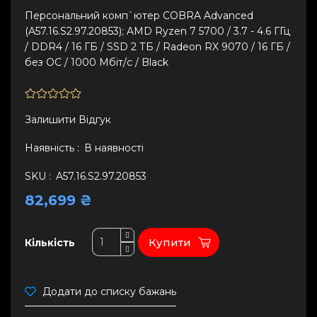
Персональний комп`ютер COBRA Advanced
(A57.16.S2.97.20853); AMD Ryzen 7 5700 / 3.7 - 4.6 ГГц
/ DDR4 / 16 ГБ / SSD 2 ТБ / Radeon RX 9070 / 16 ГБ /
без ОС / 1000 Мбіт/с / Black
Залишити Вiдгук
Наявність :
В наявності
SKU :
A57.16.S2.97.20853
82,699 ₴
Купити
Кількість
Додати до списку бажань