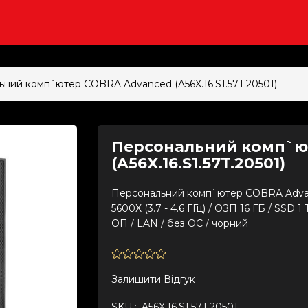
ний комп`ютер COBRA Advanced (A56X.16.S1.57T.20501)
Персональний комп`ю
(A56X.16.S1.57T.20501)
Персональний комп`ютер COBRA Advance
5600X (3.7 - 4.6 ГГц) / ОЗП 16 ГБ / SSD 
ОП / LAN / без ОС / чорний
Залишити Вiдгук
SKU :
A56X.16.S1.57T.20501