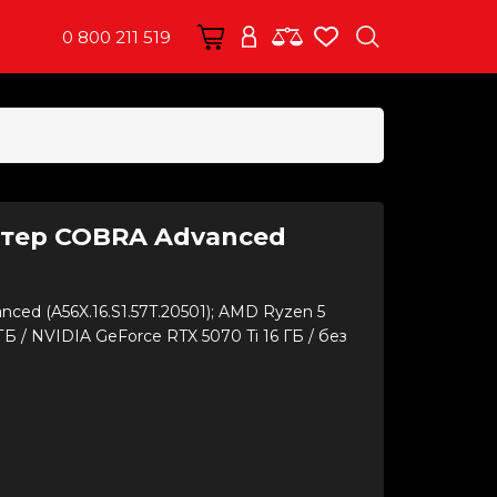
0 800 211 519
тер COBRA Advanced
d (A56X.16.S1.57T.20501); AMD Ryzen 5
1 ТБ / NVIDIA GeForce RTX 5070 Ti 16 ГБ / без