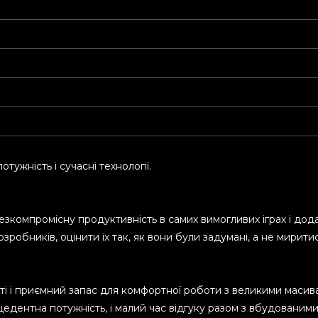
ужність і сучасні технології.
езкомпромісну продуктивність в самих вимогливих іграх і додат
зробників, оцінити їх так, як вони були задумані, а не мирити
сті і приємний запас для комфортної роботи з великими маси
ецедентна потужність, і малий час відгуку разом з вбудовани