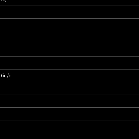
біт/с