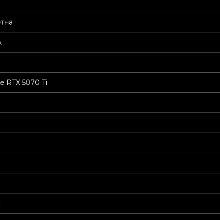
етна
A
e RTX 5070 Ti
С