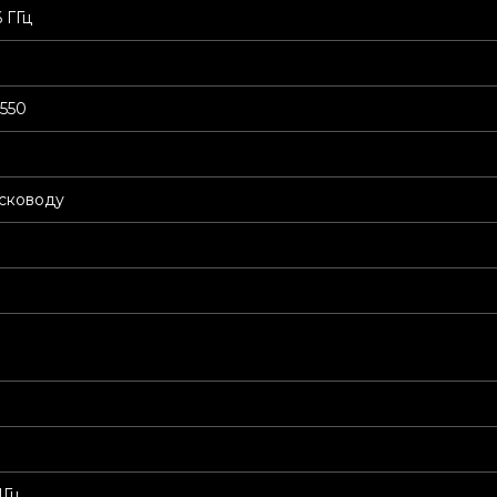
6 ГГц
550
сководу
МГц