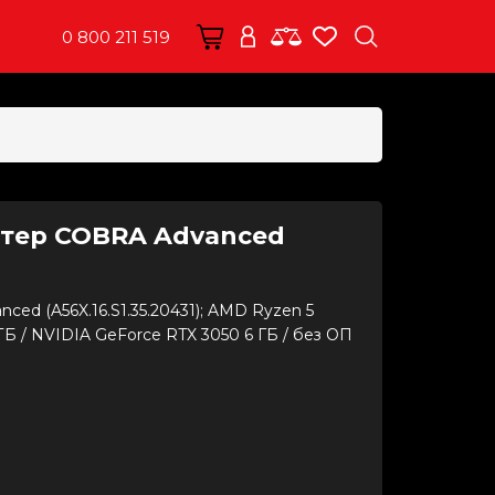
0 800 211 519
тер COBRA Advanced
d (A56X.16.S1.35.20431); AMD Ryzen 5
 1 ТБ / NVIDIA GeForce RTX 3050 6 ГБ / без ОП