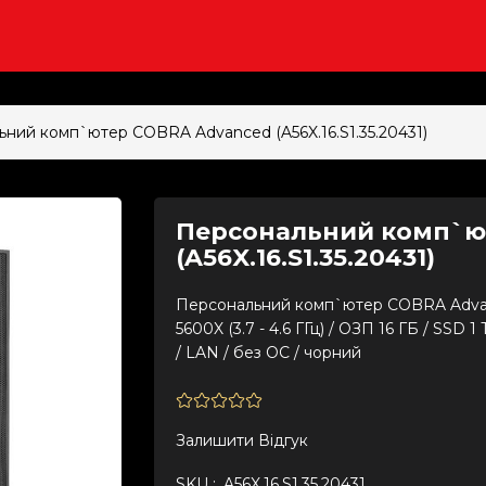
ний комп`ютер COBRA Advanced (A56X.16.S1.35.20431)
Персональний комп`ю
(A56X.16.S1.35.20431)
Персональний комп`ютер COBRA Advance
5600X (3.7 - 4.6 ГГц) / ОЗП 16 ГБ / SSD
/ LAN / без ОС / чорний
Залишити Вiдгук
SKU :
A56X.16.S1.35.20431