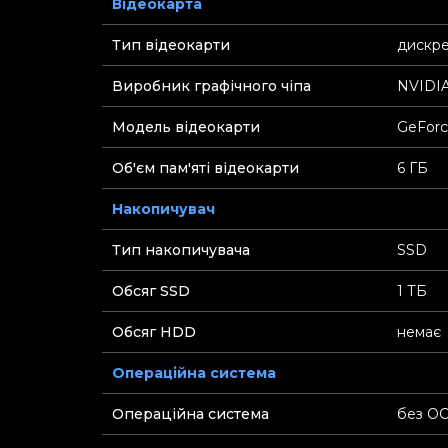
Відеокарта
Тип відеокарти
дискр
Виробник графічного чіпа
NVIDI
Модель відеокарти
GeForc
Об'єм пам'яті відеокарти
6 ГБ
Накопичувач
Тип накопичувача
SSD
Обсяг SSD
1 ТБ
Обсяг HDD
немає
Операційна система
Операційна система
без О