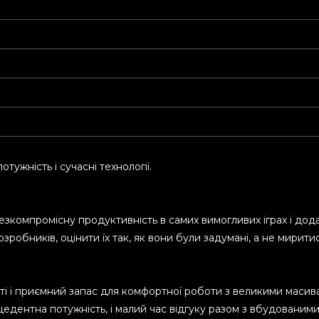
ужність і сучасні технології.
езкомпромісну продуктивність в самих вимогливих іграх і додат
зробників, оцінити їх так, як вони були задумані, а не мирити
сті і приємний запас для комфортної роботи з великими маси
ецедентна потужність, і малий час відгуку разом з вбудовани