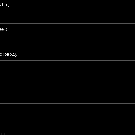
6 ГГц
550
сководу
МГц