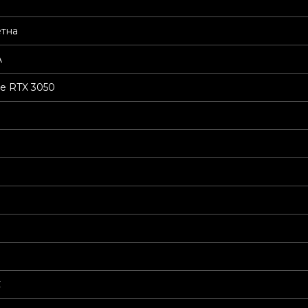
етна
A
e RTX 3050
С