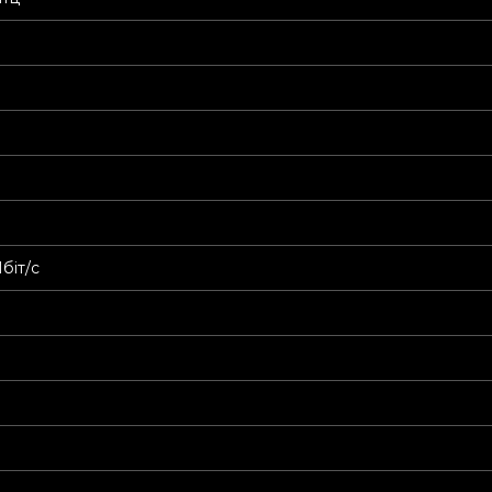
біт/с