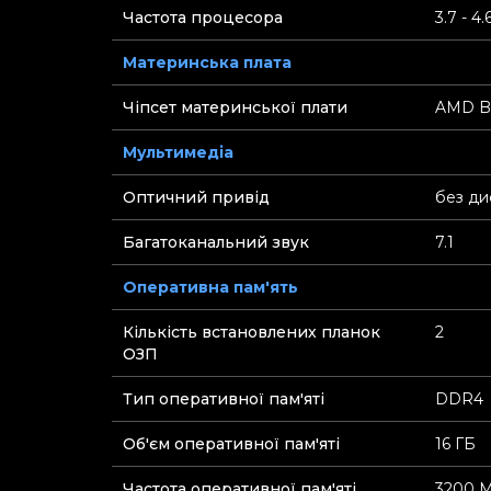
Частота процесора
3.7 - 4.
Материнська плата
Чіпсет материнської плати
AMD B
Мультимедіа
Оптичний привід
без ди
Багатоканальний звук
7.1
Оперативна пам'ять
Кількість встановлених планок
2
ОЗП
Тип оперативної пам'яті
DDR4
Об'єм оперативної пам'яті
16 ГБ
Частота оперативної пам'яті
3200 