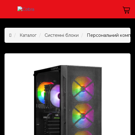
Каталог
Системні блоки
Персональний комп`ю