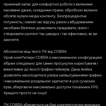
приємний запас для комфортної роботи з великими
масивами даних, складними іграми, обробкою великих
обсягів мульти-медіа контенту. Безпрецедентна
потужність, і малий час відгуку разом з вбудованими
засобами безпеки дозволяють працювати, грати і
створювати контент так швидко і так ефективно, як ви
захочете.
Абсолютна міць твого ПК від COBRA
Ігрові комп"ютери COBRA з максимальною конфігурацією
зібрані спеціально для самих просунутих користувачів і
вимогливих до якості графіки геймерів. Дана лінійка
дозволить насолодитися ультра налаштуваннями графіки
і максимальною роздільною здатністю в усіх сучасних
іграх, зберігаючи максимально доступні показники FPS.
Кращого просто не існує!
ПК COBRA збираються на базі комплектуючих визнаних