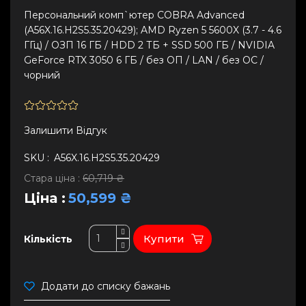
Персональний комп`ютер COBRA Advanced
(A56X.16.H2S5.35.20429); AMD Ryzen 5 5600X (3.7 - 4.6
ГГц) / ОЗП 16 ГБ / HDD 2 ТБ + SSD 500 ГБ / NVIDIA
GeForce RTX 3050 6 ГБ / без ОП / LAN / без ОС /
чорний
Залишити Вiдгук
SKU :
A56X.16.H2S5.35.20429
Стара ціна :
60,719 ₴
Ціна :
50,599 ₴
Купити
Кількість
Додати до списку бажань