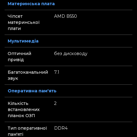
Материнська плата
Чіпсет
AMD B550
материнської
плати
Мультимедіа
Оптичний
без дисководу
привід
Багатоканальний
7.1
звук
Оперативна пам'ять
Кількість
2
встановлених
планок ОЗП
Тип оперативної
DDR4
пам'яті