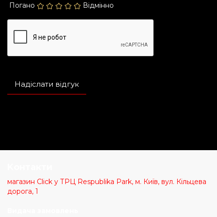
Погано
Відмінно
Надіслати відгук
Kонтакти
магазин Click у ТРЦ Respublika Park, м. Київ, вул. Кільцева
дорога, 1
Видача замовлень