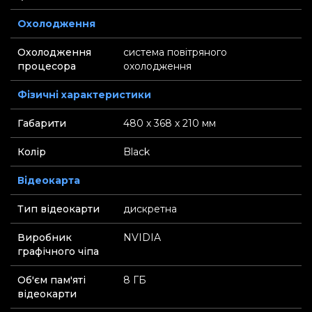
Охолодження
Охолодження
система повітряного
процесора
охолодження
Фізичні характеристики
Габарити
480 х 368 х 210 мм
Колір
Black
Відеокарта
Тип відеокарти
дискретна
Виробник
NVIDIA
графічного чіпа
Об'єм пам'яті
8 ГБ
відеокарти