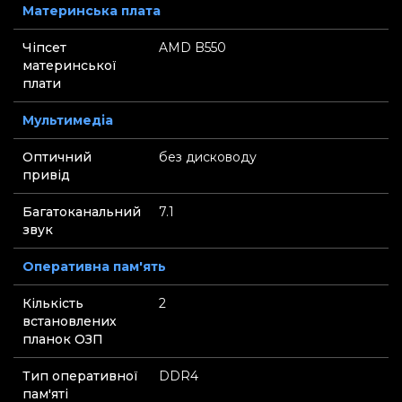
Материнська плата
Чіпсет
AMD B550
материнської
плати
Мультимедіа
Оптичний
без дисководу
привід
Багатоканальний
7.1
звук
Оперативна пам'ять
Кількість
2
встановлених
планок ОЗП
Тип оперативної
DDR4
пам'яті