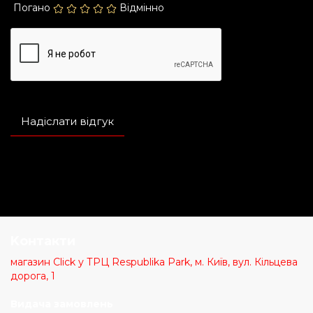
Погано
Відмінно
Надіслати відгук
Kонтакти
магазин Click у ТРЦ Respublika Park, м. Київ, вул. Кільцева
дорога, 1
Видача замовлень