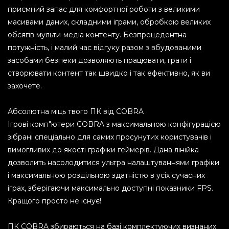
приємний запас для комфортної роботи з великими
масивами даних, складними іграми, обробкою великих
обсягів мульти-медіа контенту. Безпрецедентна
потужність, і малий час відгуку разом з вбудованими
засобами безпеки дозволяють працювати, грати і
створювати контент так швидко і так ефективно, як ви
захочете.
Абсолютна міць твого ПК від COBRA
Ігрові комп"ютери COBRA з максимальною конфігурацією
зібрані спеціально для самих просунутих користувачів і
вимогливих до якості графіки геймерів. Дана лінійка
дозволить насолодитися ультра налаштуваннями графіки
і максимальною роздільною здатністю в усіх сучасних
іграх, зберігаючи максимально доступні показники FPS.
Кращого просто не існує!
ПК COBRA збираються на базі комплектуючих визнаних