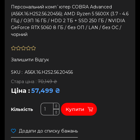
Персональний комп`ютер COBRA Advanced
(A56X.16.H2S2.56.20456); AMD Ryzen 5 5600X (3.7 - 4.6
ГГц) / ОЗП 16 ГБ / HDD 2 ТБ + SSD 250 ГБ / NVIDIA
GeForce RTX 5060 8 ГБ / без ОП / LAN / без ОС /
чорний
Залишити Вiдгук
SKU :
A56X.16.H2S2.56.20456
Стара ціна :
70,149 ₴
Ціна :
57,499 ₴
Купити
Кількість
Додати до списку бажань