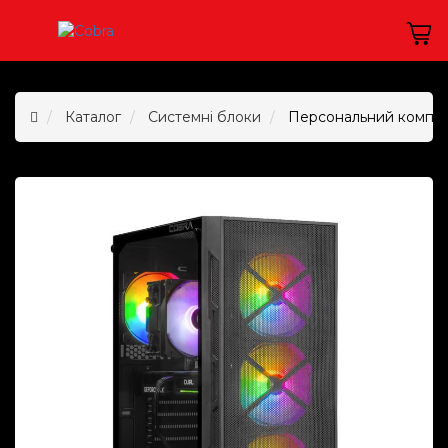
Каталог
Системні блоки
Персональний комп`ю