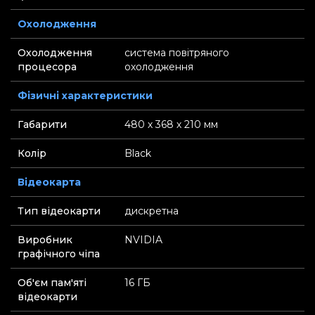
Охолодження
Охолодження
система повітряного
процесора
охолодження
Фізичні характеристики
Габарити
480 х 368 х 210 мм
Колір
Black
Відеокарта
Тип відеокарти
дискретна
Виробник
NVIDIA
графічного чіпа
Об'єм пам'яті
16 ГБ
відеокарти