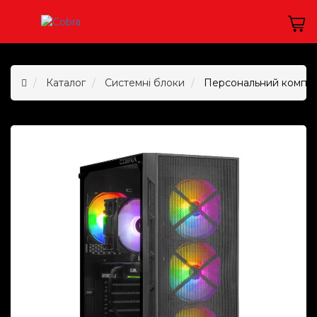
Каталог
Системні блоки
Персональний комп`ю