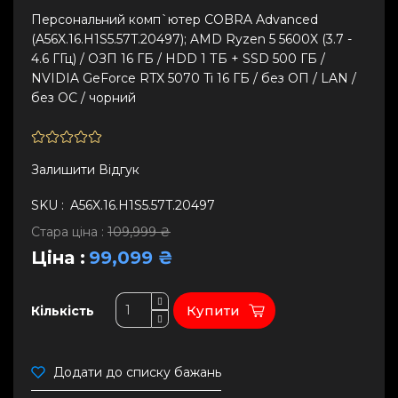
Персональний комп`ютер COBRA Advanced
(A56X.16.H1S5.57T.20497); AMD Ryzen 5 5600X (3.7 -
4.6 ГГц) / ОЗП 16 ГБ / HDD 1 ТБ + SSD 500 ГБ /
NVIDIA GeForce RTX 5070 Ti 16 ГБ / без ОП / LAN /
без ОС / чорний
Залишити Вiдгук
SKU :
A56X.16.H1S5.57T.20497
Стара ціна :
109,999 ₴
Ціна :
99,099 ₴
Купити
Кількість
Додати до списку бажань