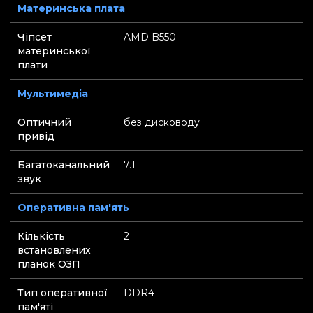
Материнська плата
Чіпсет
AMD B550
материнської
плати
Мультимедіа
Оптичний
без дисководу
привід
Багатоканальний
7.1
звук
Оперативна пам'ять
Кількість
2
встановлених
планок ОЗП
Тип оперативної
DDR4
пам'яті