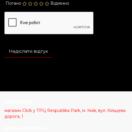
Погано
Відмінно
Надіслати відгук
Kонтакти
магазин Click у ТРЦ Respublika Park, м. Київ, вул. Кільцева
дорога, 1
Видача замовлень