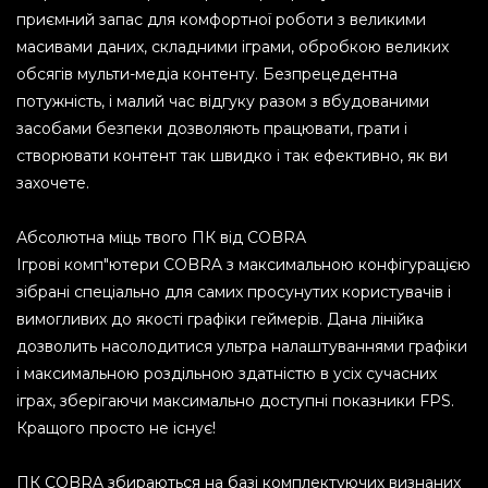
приємний запас для комфортної роботи з великими
масивами даних, складними іграми, обробкою великих
обсягів мульти-медіа контенту. Безпрецедентна
потужність, і малий час відгуку разом з вбудованими
засобами безпеки дозволяють працювати, грати і
створювати контент так швидко і так ефективно, як ви
захочете.
Абсолютна міць твого ПК від COBRA
Ігрові комп"ютери COBRA з максимальною конфігурацією
зібрані спеціально для самих просунутих користувачів і
вимогливих до якості графіки геймерів. Дана лінійка
дозволить насолодитися ультра налаштуваннями графіки
і максимальною роздільною здатністю в усіх сучасних
іграх, зберігаючи максимально доступні показники FPS.
Кращого просто не існує!
ПК COBRA збираються на базі комплектуючих визнаних