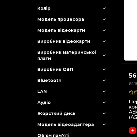
Колір
Модель процесора
Модель відеокарти
Виробник відеокарти
Виробник материнської
плати
Виробник ОЗП
56
Bluetooth
64,1
LAN
Пе
Аудіо
ко
Ad
Жорсткий диск
(A5
Модель відеоадаптера
Об'єм пам'яті