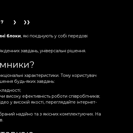
7
ні блоки
, які поєднують у собі передові
якденних завдань, універсальні рішення.
емники?
ункціональні характеристики. Тому користувач
шення будь-яких завдань:
кладності;
чи високу ефективність роботи співробітників;
відео у високій якості, переглядайте інтернет-
ібраний надійно та з якісних комплектуючих. На
в.