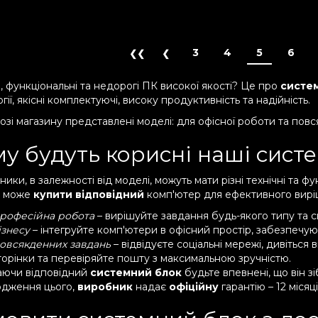
3
4
5
6
, функціональні та недорогі ПК високої якості? Це про
систем
гії, якісні комплектуючі, високу продуктивність та надійність.
озі магазину представлені моделі: для офісної роботи та повс
у будуть корисні наші сист
ики, в залежності від моделі, можуть мати різні технічні та ф
и може
купити відповідний
комп'ютер для ефективного вирі
рофесійна робота
– вирішуйте завдання будь-якого типу та с
ізнесу
– інтегруйте комп'ютери в офісний простір, забезпечую
овсякденних завдань
– відвідуєте соціальні мережі, дивіться 
торінки та перевіряйте пошту з максимальною зручністю.
ючи відповідний
системний блок
будьте впевнені, що він з
рдження цього,
виробник
надає
офіційну
гарантію – 12 місяці