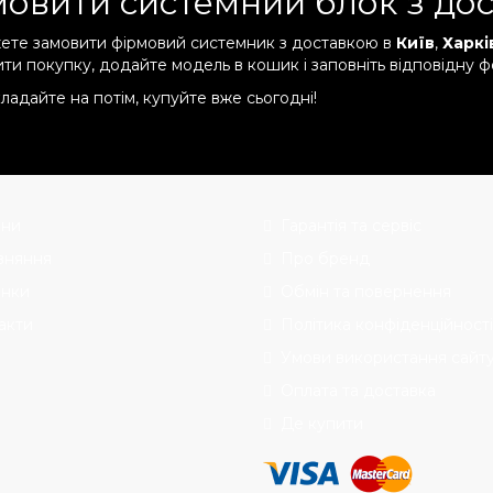
овити системний блок з до
ете замовити фірмовий системник з доставкою в
Київ
,
Харкі
ти покупку, додайте модель в кошик і заповніть відповідну ф
ладайте на потім, купуйте вже сьогодні!
ни
Гарантія та сервіс
вняння
Про бренд
нки
Обмін та повернення
акти
Політика конфіденційності
Умови використання сайт
Оплата та доставка
Де купити