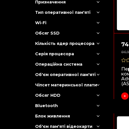
Призначення
Тип оперативної пам'яті
Wi-Fi
Обсяг SSD
Кількість ядер процесора
74
86,
Серія процесора
Операційна система
Пе
ко
Об'єм оперативної пам'яті
Ad
(A5
Чіпсет материнської плати
Обсяг HDD
Bluetooth
Блок живлення
Об'єм пам'яті відеокарти