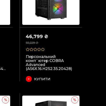
46,799 ₴
55,229 ₴
Персональний
комп`ютер COBRA
Advanced
(A56X.16.H1S5.97XT.20540)
(A56X.16.H2S2.35.20428)
КУПИТИ