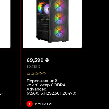
69,599 ₴
80,739 ₴
Персональний
комп`ютер COBRA
Advanced
6)
(A56X.16.H2S2.56T.20470)
КУПИТИ