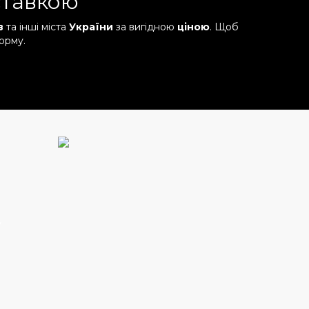
ставкою
в
та інші міста
України
за вигідною
ціною
. Щоб
орму.
у