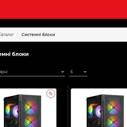
Каталог
Системні блоки
емні блоки