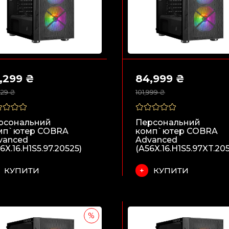
,299 ₴
84,999 ₴
929 ₴
101,999 ₴
рсональний
Персональний
мп`ютер COBRA
комп`ютер COBRA
vanced
Advanced
6X.16.H1S5.97.20525)
КУПИТИ
КУПИТИ