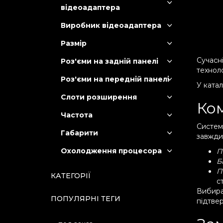
відеоадаптера
Виробник відеоадаптера
Размір
Сучасні
Роз'єми на задній панелі
техноло
Роз'єми на передній панелі
У катал
Слоти розширення
Ком
Частота
Системн
Габарити
завжд
Охолодження процесора
П
Б
П
КАТЕГОРІЇ
с
Вибира
ПОПУЛЯРНІ ТЕГИ
підтве