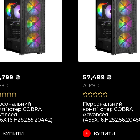
,799 ₴
57,499 ₴
89 ₴
70,149 ₴
рсональний
Персональний
мп`ютер COBRA
комп`ютер COBRA
vanced
Advanced
6X.16.H2S2.55.20442)
(A56X.16.H2S2.56.2045
КУПИТИ
КУПИТИ