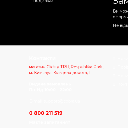
Зам
под заказ
Ви мож
оформи
Не відк
Kонтакти
Нови
магазин Click у ТРЦ Respublika Park,
Порі
м. Київ, вул. Кільцева дорога, 1
Нови
Видача замовлень
Конт
Пн-Нд 10:00 - 22:00
E-mail:
support@cobra.ua
0 800 211 519
Маєте запитання?