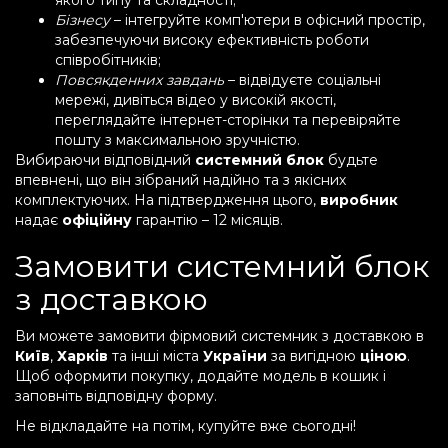
якого типу та складності;
Бізнесу
– інтегруйте комп'ютери в офісний простір,
забезпечуючи високу ефективність роботи
співробітників;
Повсякденних завдань
– відвідуєте соціальні
мережі, дивіться відео у високій якості,
переглядайте інтернет-сторінки та перевіряйте
пошту з максимальною зручністю.
Вибираючи відповідний
системний блок
будьте
впевнені, що він зібраний надійно та з якісних
комплектуючих. На підтвердження цього,
виробник
надає
офіційну
гарантію – 12 місяців.
Замовити системний блок
з доставкою
Ви можете замовити фірмовий системник з доставкою в
Київ
,
Харків
та інші міста
України
за вигідною
ціною
.
Щоб оформити покупку, додайте модель в кошик і
заповніть відповідну форму.
Не відкладайте на потім, купуйте вже сьогодні!