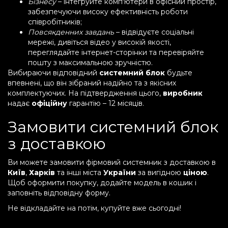
Бізнесу
– інтегруйте комп'ютери в офісний простір,
забезпечуючи високу ефективність роботи
співробітників;
Повсякденних завдань
– відвідуєте соціальні
мережі, дивіться відео у високій якості,
переглядайте інтернет-сторінки та перевіряйте
пошту з максимальною зручністю.
Вибираючи відповідний
системний блок
будьте
впевнені, що він зібраний надійно та з якісних
комплектуючих. На підтвердження цього,
виробник
надає
офіційну
гарантію – 12 місяців.
Замовити системний блок
з доставкою
Ви можете замовити фірмовий системник з доставкою в
Київ
,
Харків
та інші міста
України
за вигідною
ціною
.
Щоб оформити покупку, додайте модель в кошик і
заповніть відповідну форму.
Не відкладайте на потім, купуйте вже сьогодні!